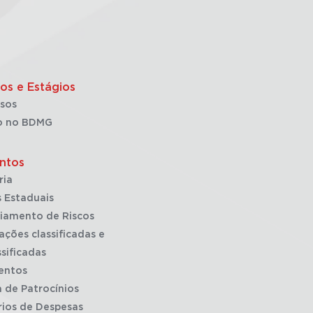
os e Estágios
sos
o no BDMG
ntos
ria
 Estaduais
iamento de Riscos
ações classificadas e
sificadas
entos
a de Patrocínios
rios de Despesas