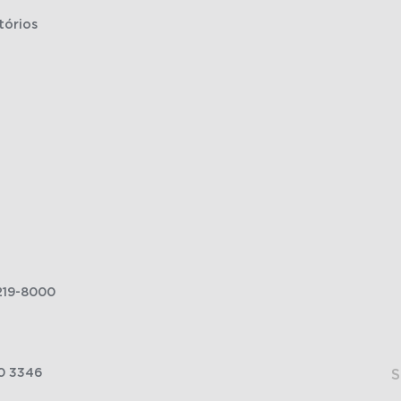
tórios
219-8000
0 3346
S