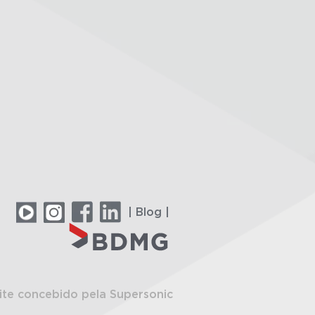
| Blog |
ite concebido pela Supersonic