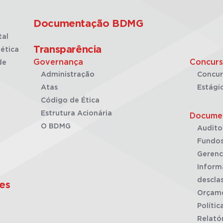
Documentação BDMG
tal
Transparência
ética
Governança
Concurs
de
Administração
Concur
Atas
Estági
Código de Ética
Estrutura Acionária
Docume
O BDMG
Audito
Fundos
Gerenc
Inform
desclas
es
Orçam
Polític
Relató