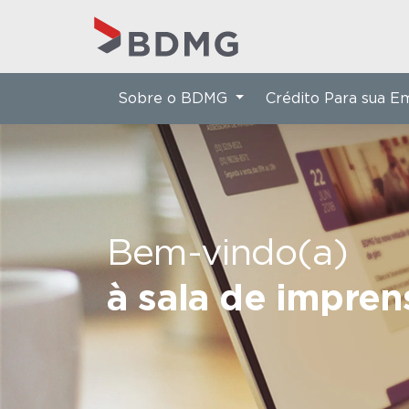
Sobre o BDMG
Crédito Para sua 
Bem-vindo(a)
à sala de impre