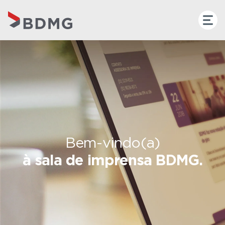
Bem-vindo(a)
à sala de imprensa BDMG.