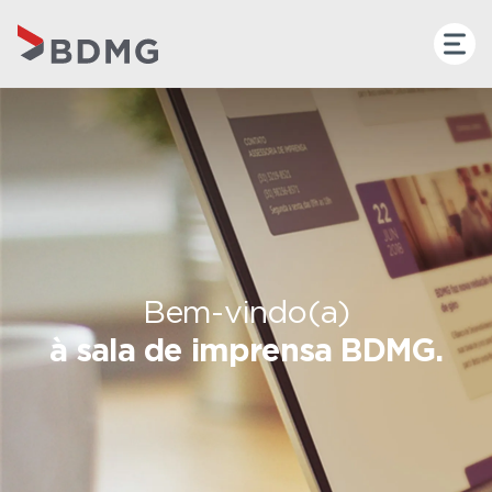
Bem-vindo(a)
à sala de imprensa BDMG.