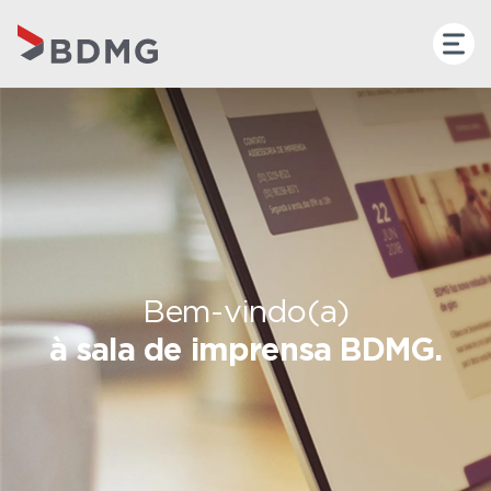
Bem-vindo(a)
à sala de imprensa BDMG.