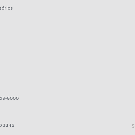
tórios
219-8000
0 3346
S