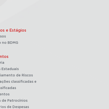
os e Estágios
sos
o no BDMG
ntos
ria
 Estaduais
iamento de Riscos
ações classificadas e
sificadas
entos
a de Patrocínios
rios de Despesas