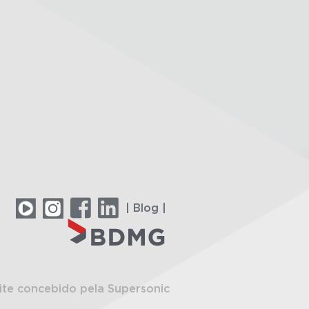
| Blog |
ite concebido pela Supersonic