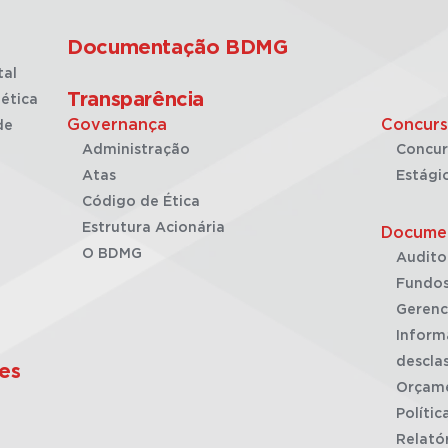
Documentação BDMG
tal
Transparência
ética
Governança
Concurs
de
Administração
Concur
Atas
Estági
Código de Ética
Estrutura Acionária
Docume
O BDMG
Audito
Fundos
Gerenc
Inform
desclas
es
Orçam
Polític
Relató