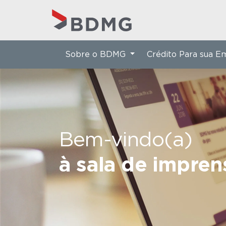
Sobre o BDMG
Crédito Para sua 
Bem-vindo(a)
à sala de impre