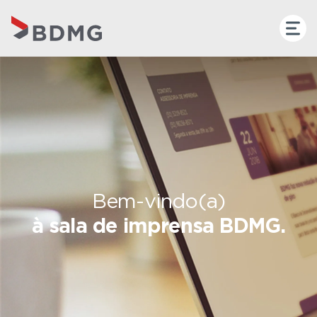
Bem-vindo(a)
à sala de imprensa BDMG.