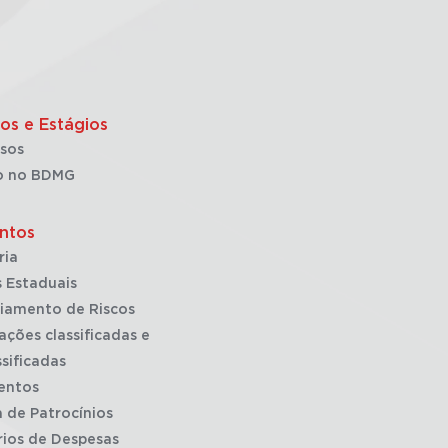
os e Estágios
sos
o no BDMG
ntos
ria
 Estaduais
iamento de Riscos
ações classificadas e
sificadas
entos
a de Patrocínios
rios de Despesas