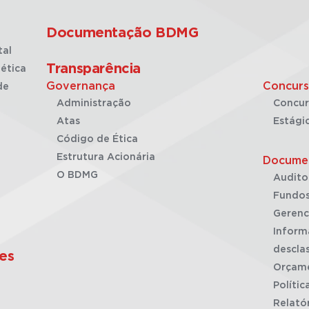
Documentação BDMG
tal
Transparência
ética
Governança
Concurs
de
Administração
Concur
Atas
Estági
Código de Ética
Estrutura Acionária
Docume
O BDMG
Audito
Fundos
Gerenc
Inform
desclas
es
Orçam
Polític
Relató