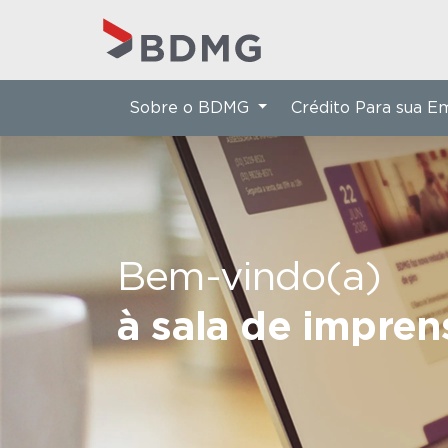
Sobre o BDMG
Crédito Para sua 
Bem-vindo(a)
à sala de impre