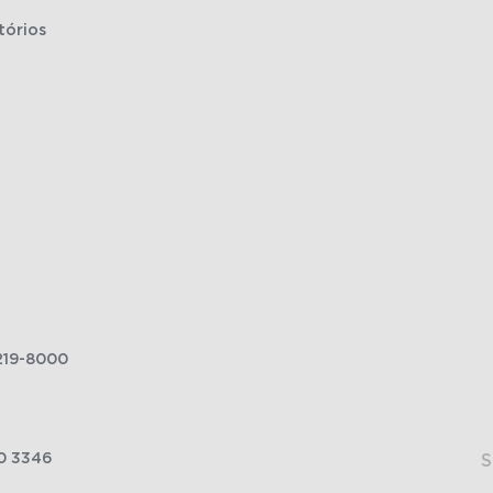
tórios
219-8000
0 3346
S