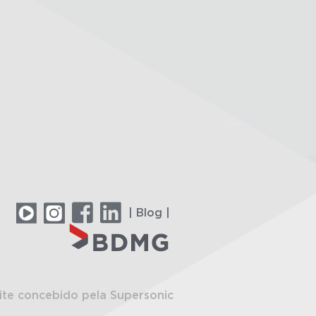
| Blog |
ite concebido pela Supersonic