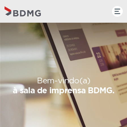
Bem-vindo(a)
à sala de imprensa BDMG.