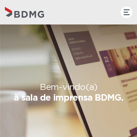
Bem-vindo(a)
à sala de imprensa BDMG.