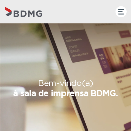
Bem-vindo(a)
à sala de imprensa BDMG.