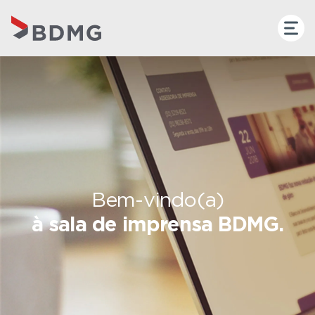
Bem-vindo(a)
à sala de imprensa BDMG.