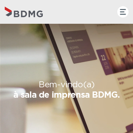
Bem-vindo(a)
à sala de imprensa BDMG.