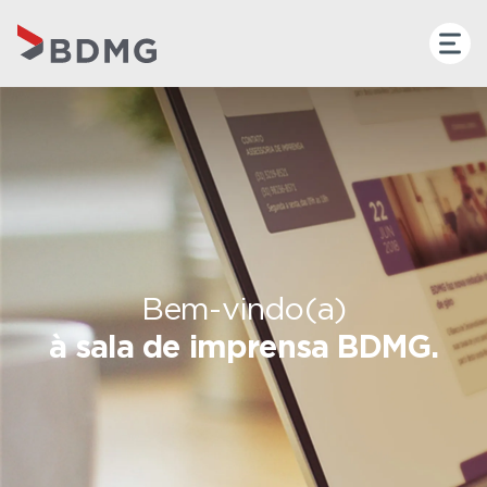
Bem-vindo(a)
à sala de imprensa BDMG.