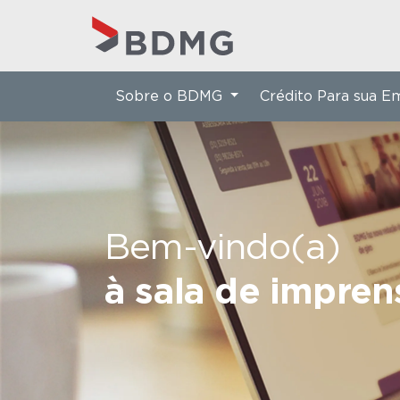
Sobre o BDMG
Crédito Para sua 
Bem-vindo(a)
à sala de impre