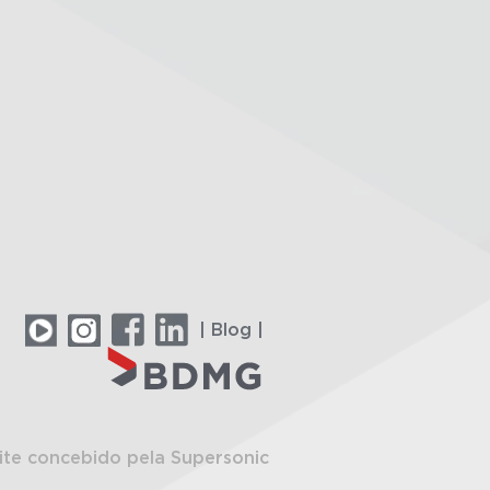
| Blog |
ite concebido pela Supersonic