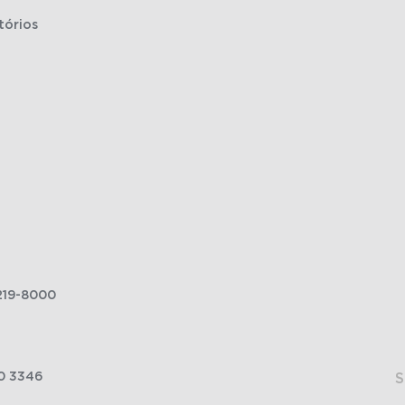
tórios
219-8000
0 3346
S