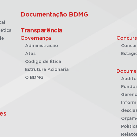
Documentação BDMG
tal
Transparência
ética
Governança
Concurs
de
Administração
Concur
Atas
Estági
Código de Ética
Estrutura Acionária
Docume
O BDMG
Audito
Fundos
Gerenc
Inform
desclas
es
Orçam
Polític
Relató