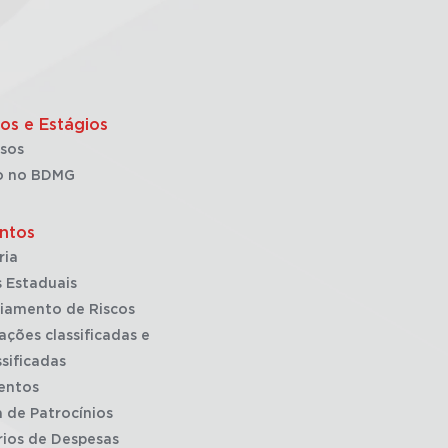
os e Estágios
sos
o no BDMG
ntos
ria
 Estaduais
iamento de Riscos
ações classificadas e
sificadas
entos
a de Patrocínios
rios de Despesas