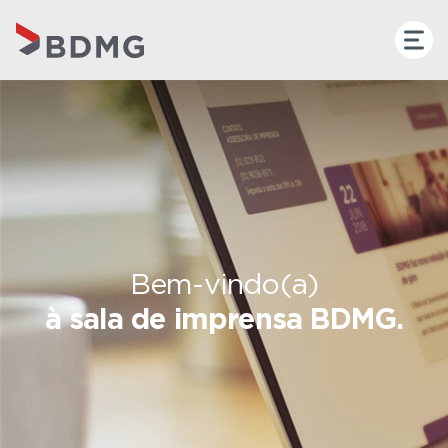
Bem-vindo(a)
à sala de imprensa BDMG.