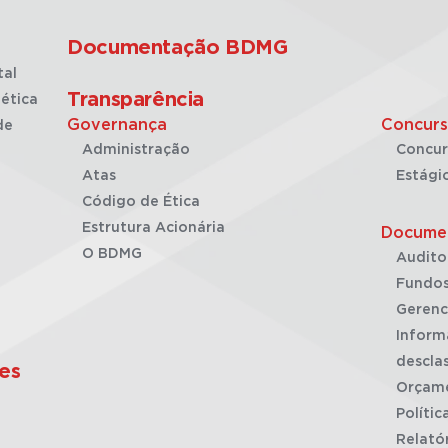
Documentação BDMG
tal
Transparência
ética
Governança
Concurs
de
Administração
Concur
Atas
Estági
Código de Ética
Estrutura Acionária
Docume
O BDMG
Audito
Fundos
Gerenc
Inform
desclas
es
Orçam
Polític
Relató