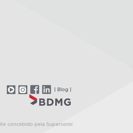
| Blog |
ite concebido pela Supersonic