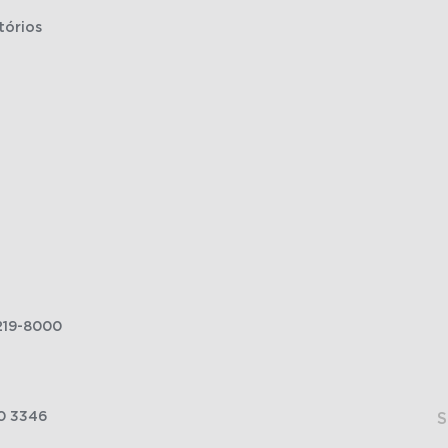
tórios
219-8000
0 3346
S