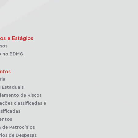
os e Estágios
sos
o no BDMG
ntos
ria
 Estaduais
iamento de Riscos
ações classificadas e
sificadas
entos
a de Patrocínios
rios de Despesas