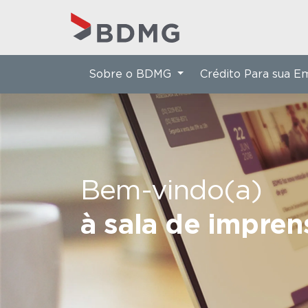
Sobre o BDMG
Crédito Para sua 
Bem-vindo(a)
à sala de impre