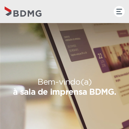
Bem-vindo(a)
à sala de imprensa BDMG.