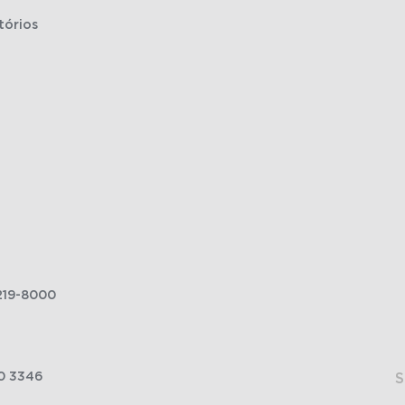
tórios
219-8000
0 3346
S