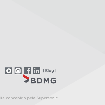
| Blog |
ite concebido pela Supersonic