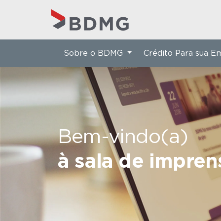
Sobre o BDMG
Crédito Para sua 
Bem-vindo(a)
à sala de impre