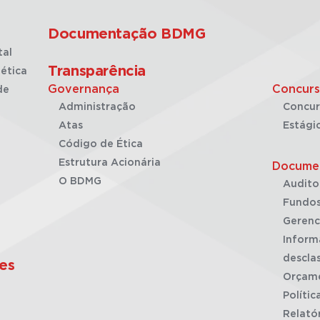
Documentação BDMG
tal
Transparência
ética
Governança
Concurs
de
Administração
Concur
Atas
Estági
Código de Ética
Estrutura Acionária
Docume
O BDMG
Audito
Fundos
Gerenc
Inform
desclas
es
Orçam
Polític
Relató