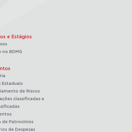
os e Estágios
sos
o no BDMG
ntos
ria
 Estaduais
iamento de Riscos
ações classificadas e
sificadas
entos
a de Patrocínios
rios de Despesas