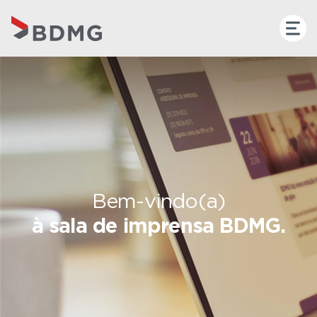
Bem-vindo(a)
à sala de imprensa BDMG.