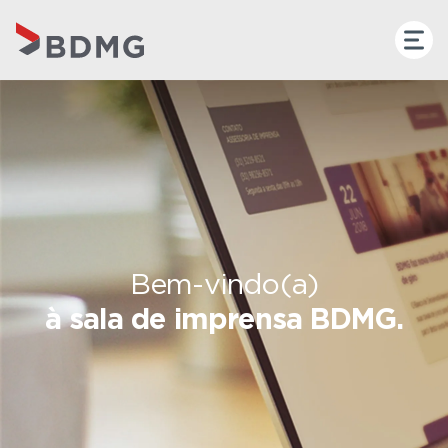
Bem-vindo(a)
à sala de imprensa BDMG.