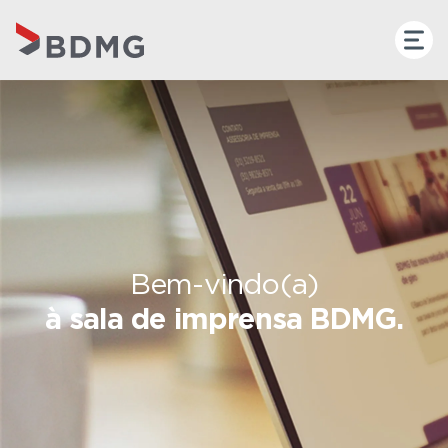
Bem-vindo(a)
à sala de imprensa BDMG.