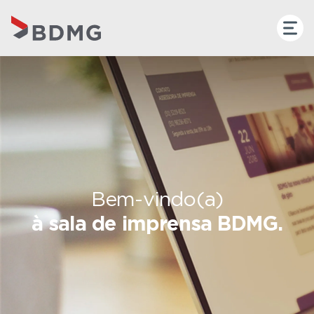
Bem-vindo(a)
à sala de imprensa BDMG.