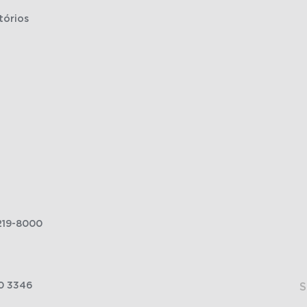
tórios
219-8000
0 3346
S