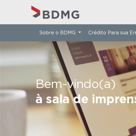
Sobre o BDMG
Crédito Para sua 
Bem-vindo(a)
à sala de impre