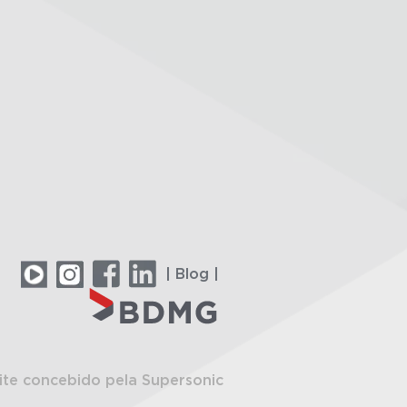
| Blog |
ite concebido pela Supersonic