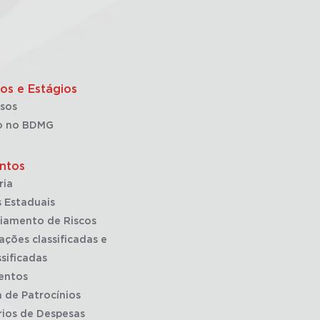
os e Estágios
sos
o no BDMG
ntos
ria
 Estaduais
iamento de Riscos
ações classificadas e
sificadas
entos
a de Patrocínios
rios de Despesas