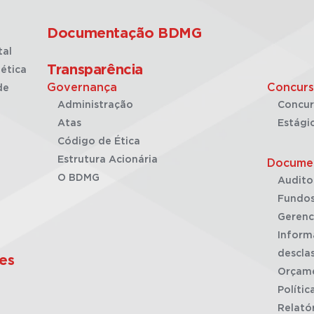
Documentação BDMG
tal
Transparência
ética
Governança
Concurs
de
Administração
Concur
Atas
Estági
Código de Ética
Estrutura Acionária
Docume
O BDMG
Audito
Fundos
Gerenc
Inform
desclas
es
Orçam
Polític
Relató