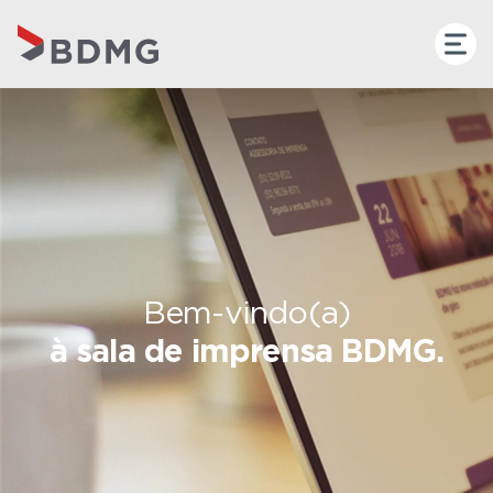
Bem-vindo(a)
à sala de imprensa BDMG.