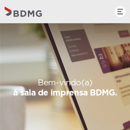
Bem-vindo(a)
à sala de imprensa BDMG.