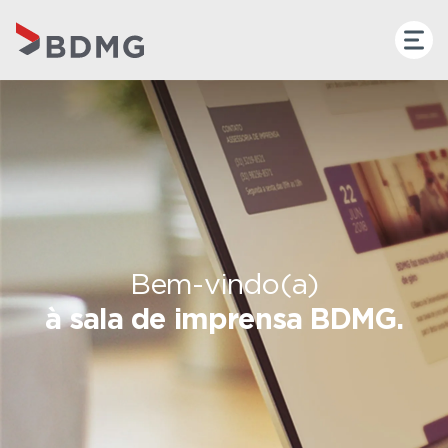
Bem-vindo(a)
à sala de imprensa BDMG.