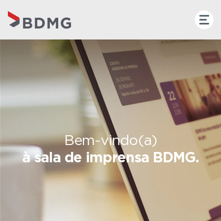
Bem-vindo(a)
à sala de imprensa BDMG.