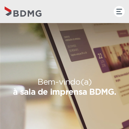
Bem-vindo(a)
à sala de imprensa BDMG.