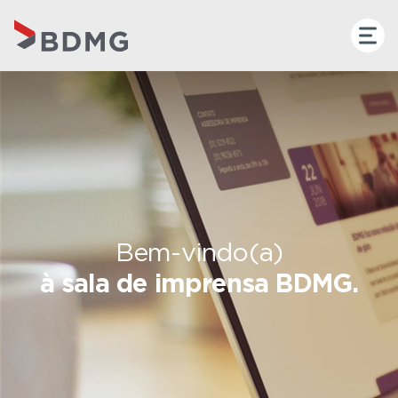
Bem-vindo(a)
à sala de imprensa BDMG.