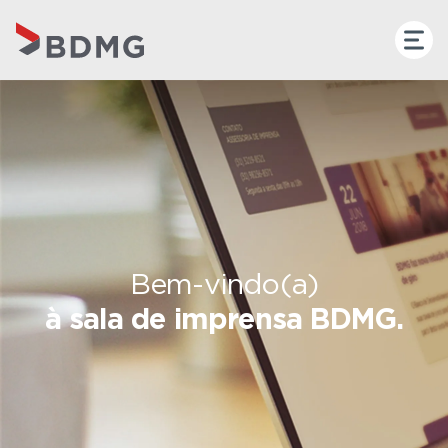
Bem-vindo(a)
à sala de imprensa BDMG.