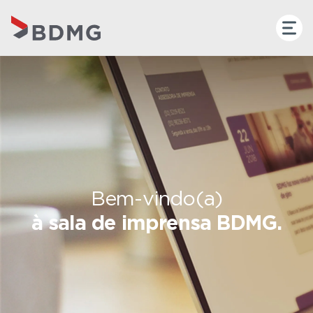
Bem-vindo(a)
à sala de imprensa BDMG.