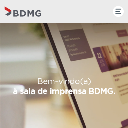
Bem-vindo(a)
à sala de imprensa BDMG.