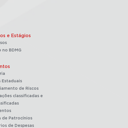
os e Estágios
sos
o no BDMG
ntos
ria
 Estaduais
iamento de Riscos
ações classificadas e
sificadas
entos
a de Patrocínios
rios de Despesas