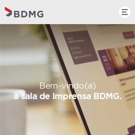
Bem-vindo(a)
à sala de imprensa BDMG.