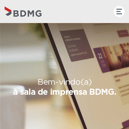
Bem-vindo(a)
à sala de imprensa BDMG.