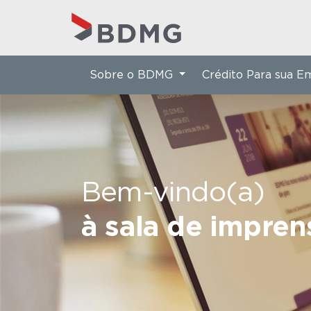
Sobre o BDMG
Crédito Para sua 
Bem-vindo(a)
à sala de impre