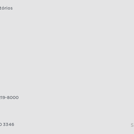
tórios
219-8000
0 3346
S