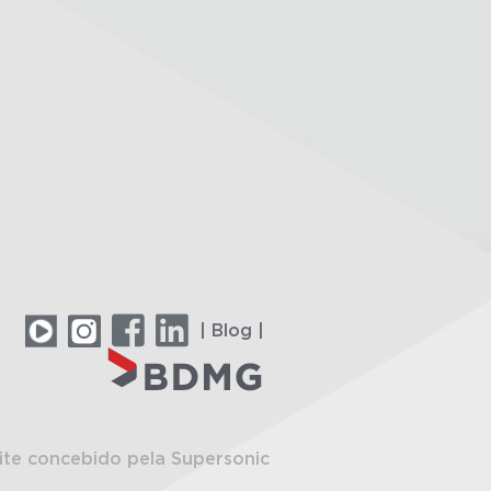
| Blog |
ite concebido pela Supersonic