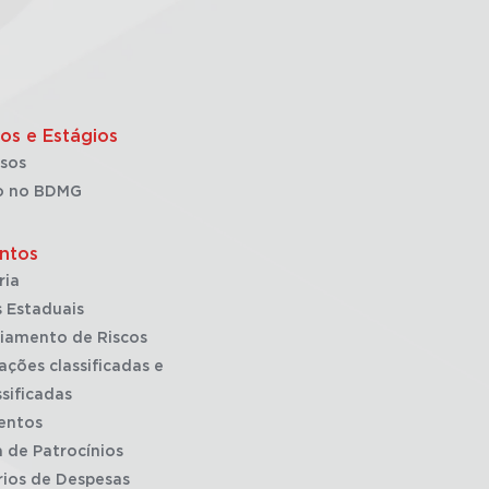
os e Estágios
sos
o no BDMG
ntos
ria
 Estaduais
iamento de Riscos
ações classificadas e
sificadas
entos
a de Patrocínios
rios de Despesas