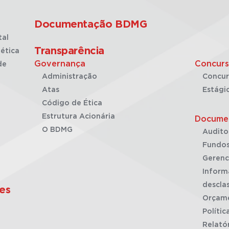
Documentação BDMG
tal
Transparência
ética
Governança
Concurs
de
Administração
Concur
Atas
Estági
Código de Ética
Estrutura Acionária
Docume
O BDMG
Audito
Fundos
Gerenc
Inform
desclas
es
Orçam
Polític
Relató