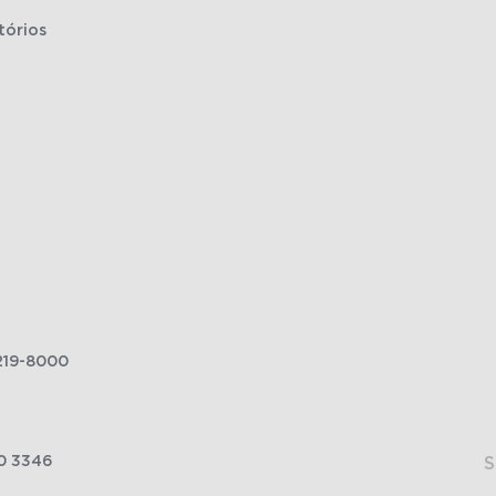
tórios
219-8000
0 3346
S