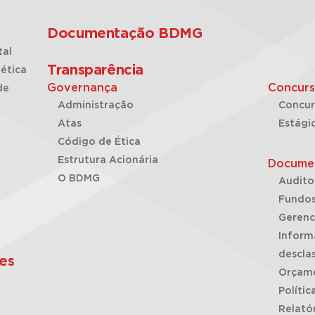
Documentação BDMG
tal
Transparência
ética
Governança
Concurs
de
Administração
Concur
Atas
Estági
Código de Ética
Estrutura Acionária
Docume
O BDMG
Audito
Fundos
Gerenc
Inform
desclas
es
Orçam
Polític
Relató