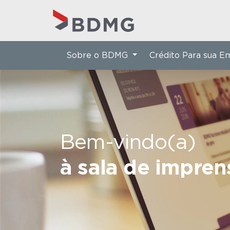
Sobre o BDMG
Crédito Para sua 
Bem-vindo(a)
à sala de impre