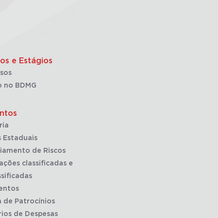
os e Estágios
sos
o no BDMG
ntos
ria
 Estaduais
iamento de Riscos
ações classificadas e
sificadas
entos
a de Patrocínios
rios de Despesas