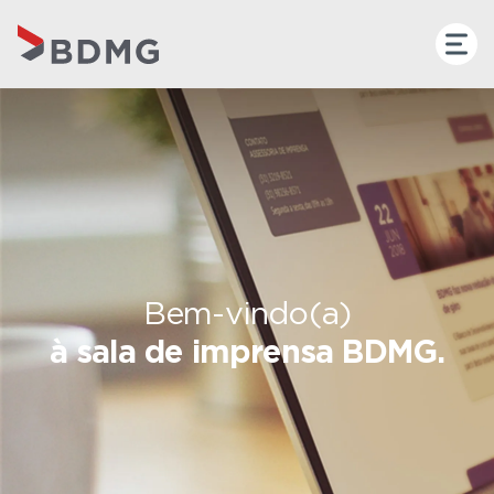
Bem-vindo(a)
à sala de imprensa BDMG.