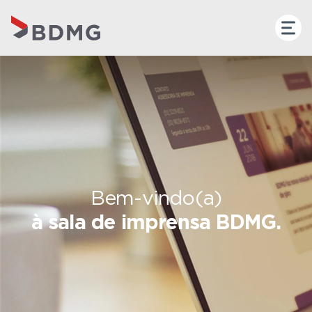
Bem-vindo(a)
à sala de imprensa BDMG.