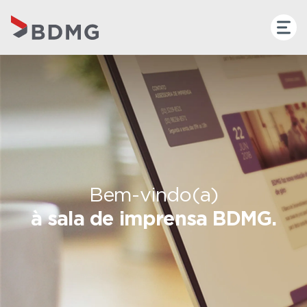
Bem-vindo(a)
à sala de imprensa BDMG.