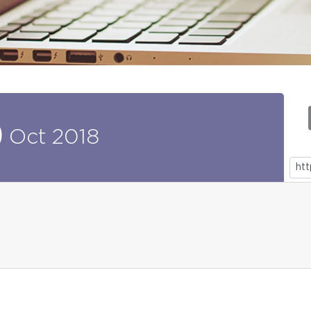
9
Oct
2018