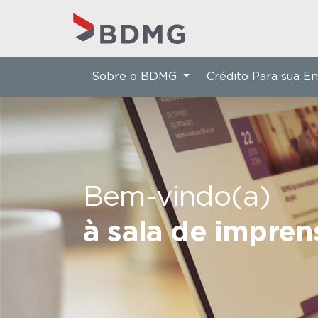
Sobre o BDMG
Crédito Para sua 
Bem-vindo(a)
à sala de impre