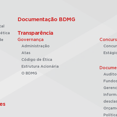
Documentação BDMG
tal
Transparência
ética
Governança
Concurs
de
Administração
Concur
Atas
Estági
Código de Ética
Estrutura Acionária
Docume
O BDMG
Audito
Fundos
Gerenc
Inform
desclas
es
Orçam
Polític