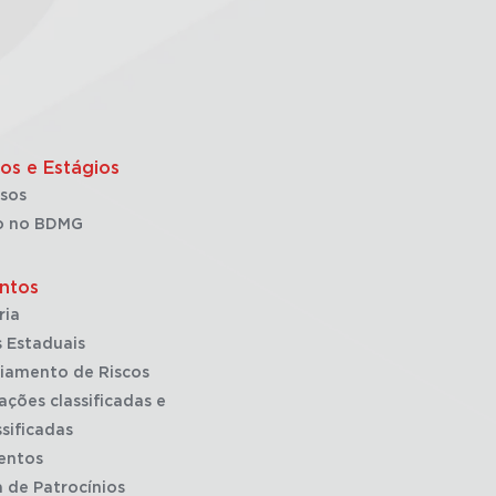
os e Estágios
sos
o no BDMG
ntos
ria
 Estaduais
iamento de Riscos
ações classificadas e
sificadas
entos
a de Patrocínios