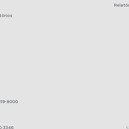
Relató
tórios
219-8000
0 3346
S