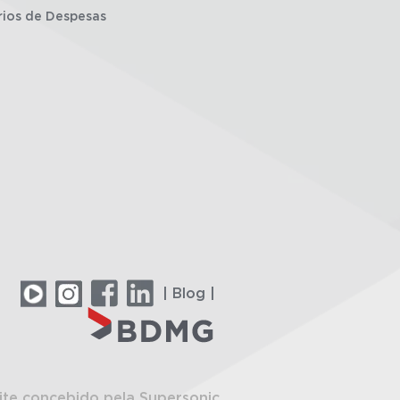
rios de Despesas
| Blog |
ite concebido pela Supersonic