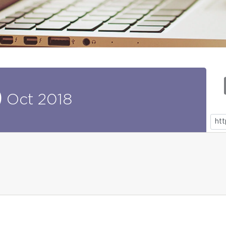
9
Oct
2018