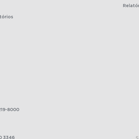
Relató
tórios
219-8000
0 3346
S