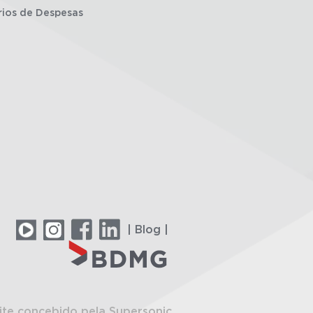
rios de Despesas
| Blog |
ite concebido pela Supersonic