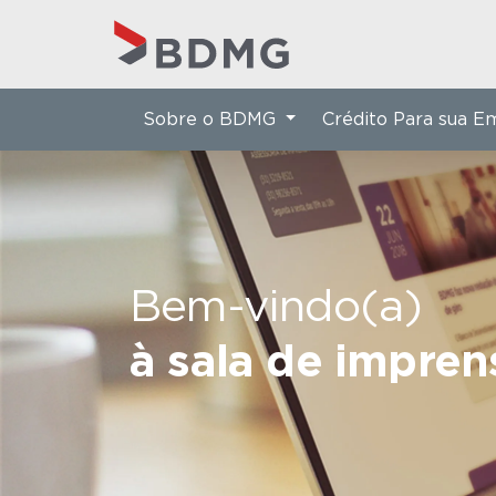
Sobre o BDMG
Crédito Para sua 
Bem-vindo(a)
à sala de impre