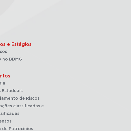
os e Estágios
sos
o no BDMG
ntos
ria
 Estaduais
iamento de Riscos
ações classificadas e
sificadas
entos
a de Patrocínios