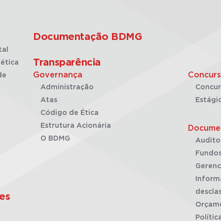
Documentação BDMG
tal
Transparência
ética
Governança
Concurs
de
Administração
Concur
Atas
Estági
Código de Ética
Estrutura Acionária
Docume
O BDMG
Audito
Fundos
Gerenc
Inform
desclas
es
Orçam
Polític