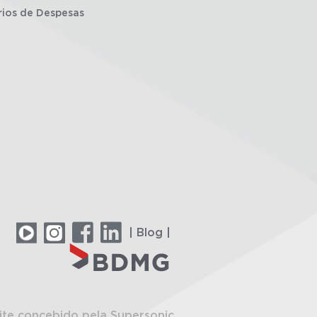
rios de Despesas
| Blog |
ite concebido pela Supersonic