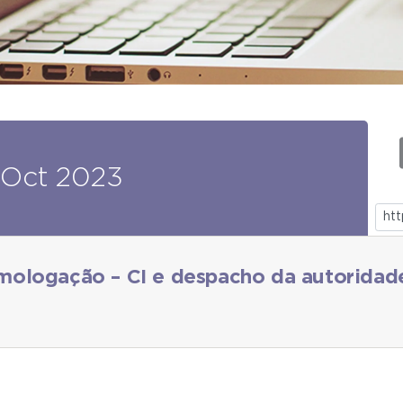
Oct
2023
mologação – CI e despacho da autorida