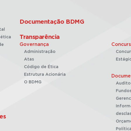
Documentação BDMG
tal
Transparência
ética
Governança
Concurs
de
Administração
Concur
Atas
Estági
Código de Ética
Estrutura Acionária
Docume
O BDMG
Audito
Fundos
Gerenc
Inform
desclas
es
Orçam
Polític