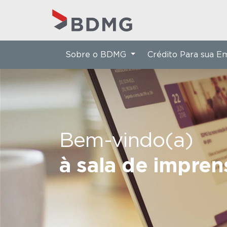
Sobre o BDMG
Crédito Para sua 
Bem-vindo(a)
à sala de impre