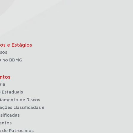
os e Estágios
sos
o no BDMG
ntos
ria
 Estaduais
iamento de Riscos
ações classificadas e
sificadas
entos
a de Patrocínios