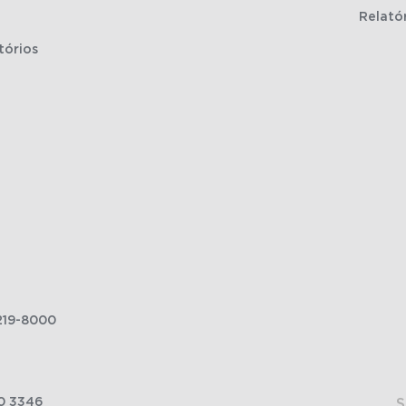
Relató
tórios
219-8000
0 3346
S