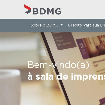
Sobre o BDMG
Crédito Para sua 
Bem-vindo(a)
à sala de impre