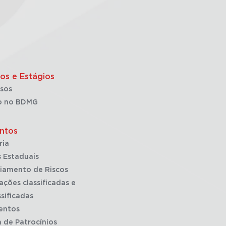
os e Estágios
sos
o no BDMG
ntos
ria
 Estaduais
iamento de Riscos
ações classificadas e
sificadas
entos
a de Patrocínios