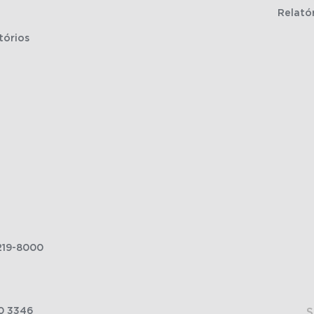
Relató
tórios
219-8000
0 3346
S