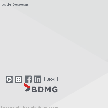
rios de Despesas
| Blog |
ite concebido pela Supersonic