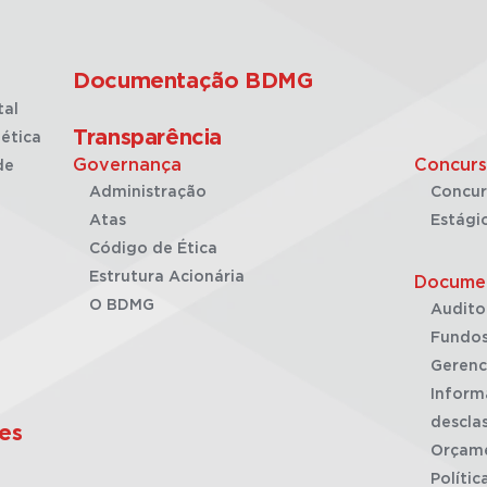
Documentação BDMG
tal
Transparência
ética
Governança
Concurs
de
Administração
Concur
Atas
Estági
Código de Ética
Estrutura Acionária
Docume
O BDMG
Audito
Fundos
Gerenc
Inform
desclas
es
Orçam
Polític