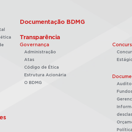
Documentação BDMG
tal
Transparência
ética
Governança
Concurs
de
Administração
Concur
Atas
Estági
Código de Ética
Estrutura Acionária
Docume
O BDMG
Audito
Fundos
Gerenc
Inform
desclas
es
Orçam
Polític