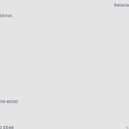
Relató
tórios
219-8000
0 3346
S