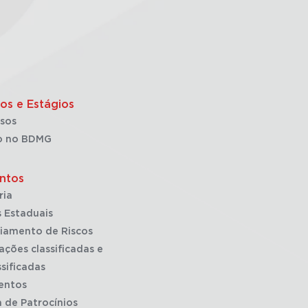
os e Estágios
sos
o no BDMG
ntos
ria
 Estaduais
iamento de Riscos
ações classificadas e
sificadas
entos
a de Patrocínios