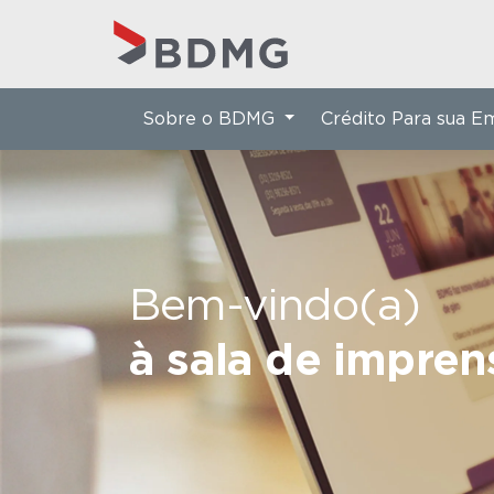
Sobre o BDMG
Crédito Para sua 
Bem-vindo(a)
à sala de impre