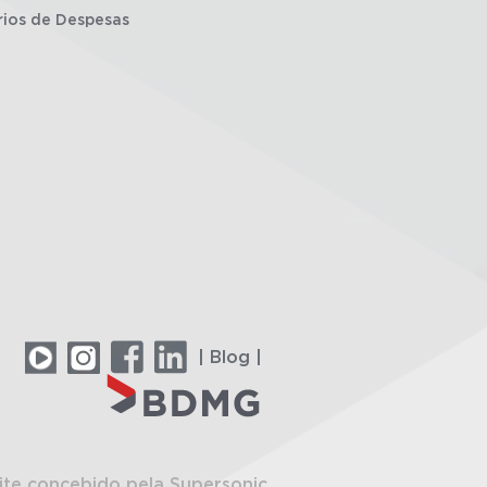
rios de Despesas
| Blog |
ite concebido pela Supersonic