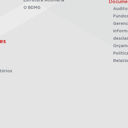
Estrutura Acionária
Docume
O BDMG
Audito
Fundos
Gerenc
Inform
desclas
es
Orçam
Polític
Relató
tórios