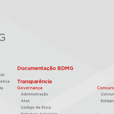
G
Documentação BDMG
tal
Transparência
ética
Governança
Concurs
de
Administração
Concur
Atas
Estági
Código de Ética