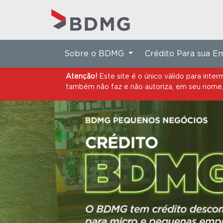
Atenção!
Este site é o único válido para in
também não faz e não autoriza, em seu nome, 
Sobre o BDMG
Crédito Para sua 
Atenção!
Este site é o único válido para in
também não faz e não autoriza, em seu nome, 
COMUNICADO
Informamos que,
no período que a
com a legislação vigente, o BDMG
conteúdos relacionados aos produt
Adicionalmente, os conteúdos rela