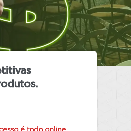
titivas
rodutos.
cesso é todo online