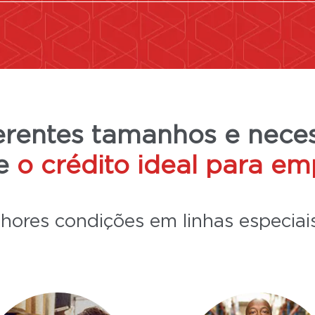
erentes tamanhos e nece
ce
o crédito ideal para em
hores condições em linhas especiais