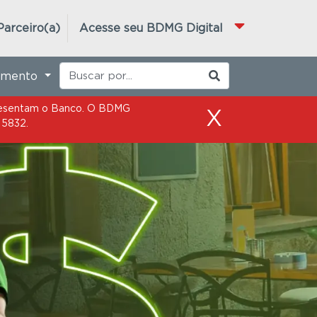
epresentam o Banco. O BDMG
X
 5832.
Parceiro(a)
Acesse seu BDMG Digital
imento
epresentam o Banco. O BDMG
X
 5832.