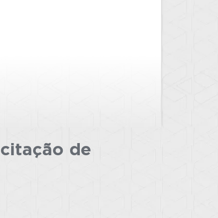
icitação
de