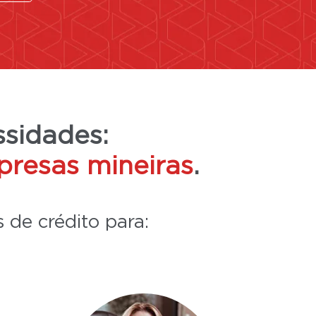
ssidades:
presas mineiras
.
 de crédito para: