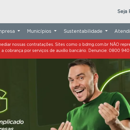
termediar nossas contratações. Sites como o bdmg.com.br NÃO r
a cobrança por serviços de auxílio bancário. Denuncie: 0800 940
Seja 
Empresa
Municípios
Sustentabilidade
Atend
termediar nossas contratações. Sites como o bdmg.com.br NÃO r
a cobrança por serviços de auxílio bancário. Denuncie: 0800 940
ntecede as eleições
e em conformidade
 manterá em seu site exclusivamente os
os e serviços oferecidos pelo Banco.
tivos ao atendimento aos clientes