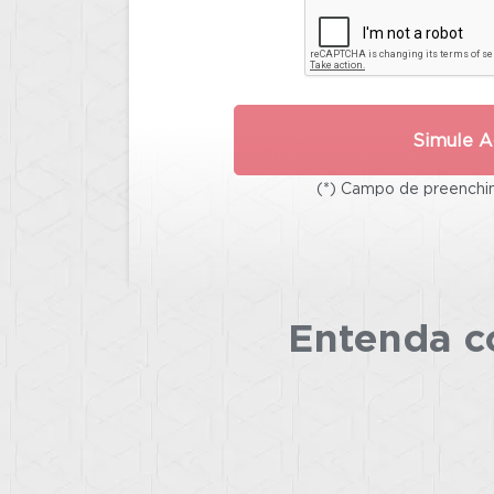
Simule A
(*) Campo de preenchim
Entenda co