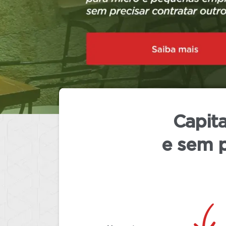
continuarão disponíveis normalment
(TRE) oficialize o término das elei
Capita
e sem p