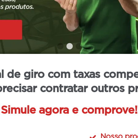
e até que o Tribunal Regional Eleitoral
ções.
l de giro com taxas compe
recisar contratar outros p
Simule agora e
comprove!
Nosso pro