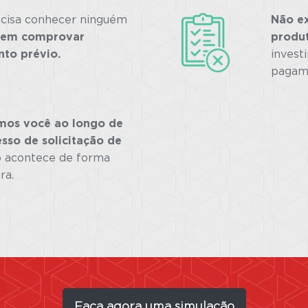
cisa conhecer ninguém
Não ex
nem comprovar
produ
to prévio.
invest
pagam
os você ao longo de
sso de solicitação de
 acontece de forma
ra.
Faça agora uma simulação