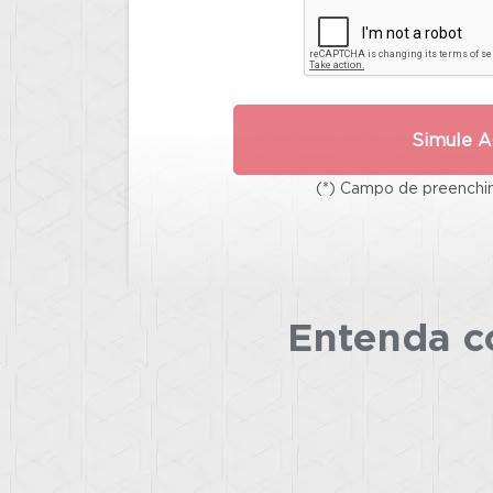
Simule A
(*) Campo de preenchim
Entenda co