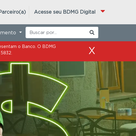
epresentam o Banco. O BDMG
X
 5832.
Parceiro(a)
Acesse seu BDMG Digital
imento
epresentam o Banco. O BDMG
X
 5832.