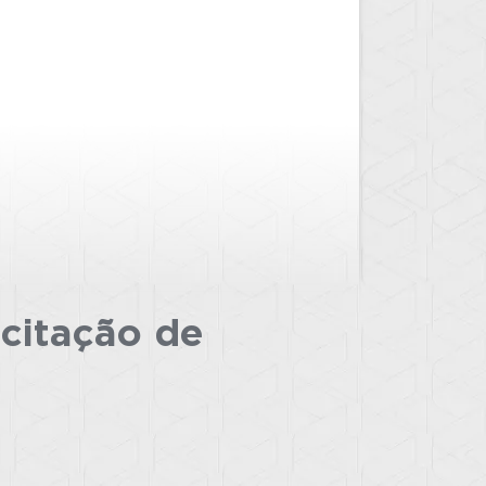
icitação
de