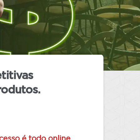
titivas
rodutos.
cesso é todo online