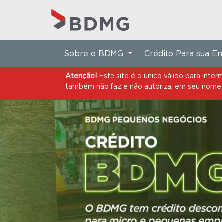
Atenção!
Este site é o único válido para in
também não faz e não autoriza, em seu nome, 
Sobre o BDMG
Crédito Para sua 
Atenção!
Este site é o único válido para in
também não faz e não autoriza, em seu nome, 
COMUNICADO
Informamos que,
no período que a
com a legislação vigente, o BDMG
conteúdos relacionados aos produt
Adicionalmente, os conteúdos rela