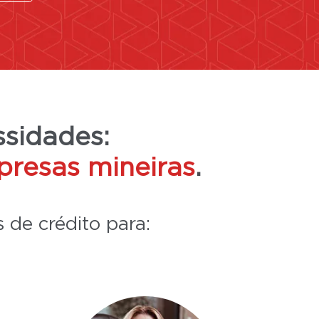
ssidades:
presas mineiras
.
 de crédito para: