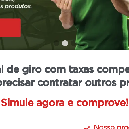
e até que o Tribunal Regional Eleitoral
ções.
l de giro com taxas compe
recisar contratar outros p
Simule agora e
comprove!
Nosso pro