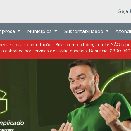
termediar nossas contratações. Sites como o bdmg.com.br NÃO r
a cobrança por serviços de auxílio bancário. Denuncie: 0800 940
Seja 
Empresa
Municípios
Sustentabilidade
Atend
termediar nossas contratações. Sites como o bdmg.com.br NÃO r
a cobrança por serviços de auxílio bancário. Denuncie: 0800 940
ntecede as eleições
e em conformidade
 manterá em seu site exclusivamente os
os e serviços oferecidos pelo Banco.
tivos ao atendimento aos clientes