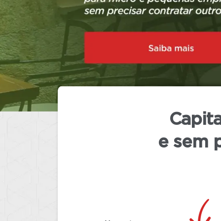
continuarão disponíveis normalment
(TRE) oficialize o término das elei
Capita
e sem p