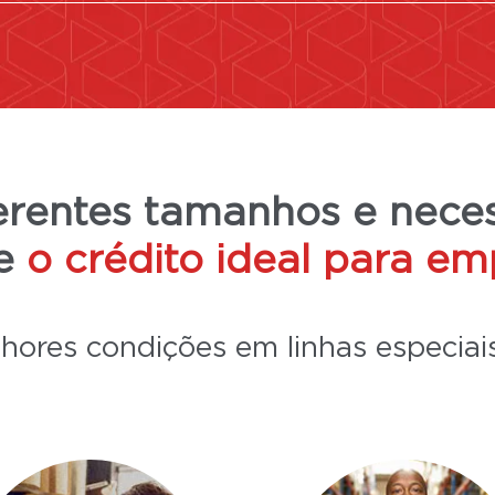
erentes tamanhos e nece
ce
o crédito ideal para em
hores condições em linhas especiais