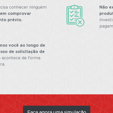
cisa conhecer ninguém
Não ex
nem comprovar
produ
to prévio.
invest
pagam
os você ao longo de
sso de solicitação de
 acontece de forma
ra.
Faça agora uma simulação