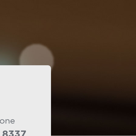
Fone
 8337