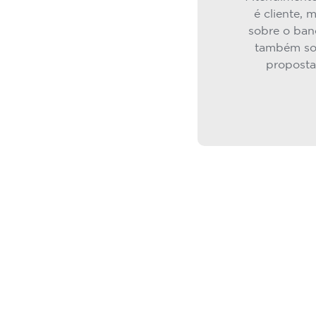
é cliente, 
sobre o ban
também so
proposta