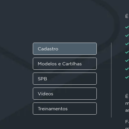
É
Cadastro
Modelos e Cartilhas
SPB
Vídeos
É
m
Treinamentos
a
F
m