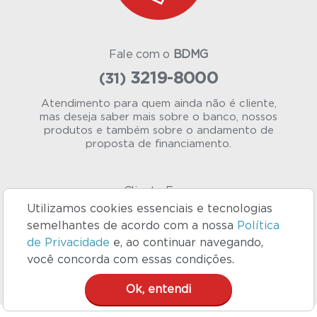
Fale com o
BDMG
3219-8000
(31)
Atendimento para quem ainda não é cliente,
mas deseja saber mais sobre o banco, nossos
produtos e também sobre o andamento de
proposta de financiamento.
Cliente Fone
Utilizamos cookies essenciais e tecnologias
0800 283 8337
semelhantes de acordo com a nossa
Política
Atendimento para você que já é cliente e tem
de Privacidade
e, ao continuar navegando,
crédito contratado.
você concorda com essas condições.
Ok, entendi