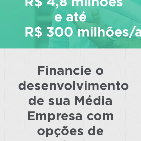
R$ 4,8 milhões
e até
R$ 300 milhões/a
.
Financie o
Saiba mais
desenvolvimento
de sua Média
Empresa com
opções de